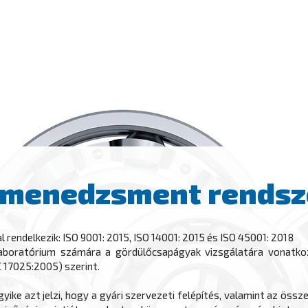
L
A GYÁRTÓRÓL
KATALÓGUSOK ÉS VIDEÓK
TERMÉKEK
GYÁRTÁ
 menedzsment rendsz
rendelkezik: ISO 9001: 2015, ISO 14001: 2015 és ISO 45001: 2018
Laboratórium számára a gördülőcsapágyak vizsgálatára vonatk
 17025:2005) szerint.
yike azt jelzi, hogy a gyári szervezeti felépítés, valamint az öss