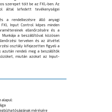
s szerepet tölt be az FKL-ben. Az
l által lefedett tevékenységei
s a rendelkezésre álló anyagi
 FKL Input Control képes minden
aramétereinek ellenőrzésére és a
 Munkája a beszállítóval közösen
lenőrzési terveken és az átvétel
rzési osztály kifejezetten figyeli a
k azután rendeli meg a beszállítók
közöket, miután azokat az Input-
 alapul:
sága
megbízhatóságának mérésére