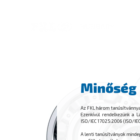
FŐOLDA
Minőség
Az FKL három tanúsítvánnyal 
Ezenkívül rendelkezünk a 
ISO/IEC 17025:2006 (ISO/IEC
A lenti tanúsítványok mindeg