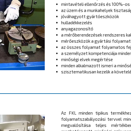
mintavételi ellenőrzés és 100%-os 
az üzem és a munkahelyek tisztasá
jóváhagyott gyártóeszközök
hulladékkezelés
anyagazonosító
a mérőberendezések rendszeres kal
mérőeszközök a gyártási folyamat
az összes folyamat folyamatos fe
a személyzet kompetenciája minden
minőségi elvek megértése
minden alkalmazott ismeri a minősé
szisztematikusan kezelik a követel
Az FKL minden tipikus termékhez
folyamatszabályozási tervvel min
megvalósítása teljes mértékben