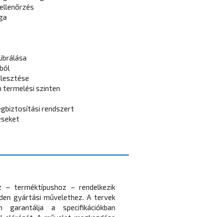
ellenőrzés
ga
ibrálása
ból
jlesztése
 termelési szinten
gbiztosítási rendszert
éseket
 – terméktípushoz – rendelkezik
den gyártási művelethez. A tervek
 garantálja a specifikációkban