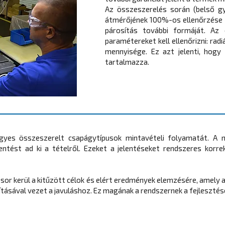
Az összeszerelés során (belső gy
átmérőjének 100%-os ellenőrzése t
párosítás további formáját. Az
paramétereket kell ellenőrizni: radi
mennyisége. Ez azt jelenti, hog
tartalmazza.
gyes összeszerelt csapágytípusok mintavételi folyamatát. A m
lentést ad ki a tételről. Ezeket a jelentéseket rendszeres korre
sor kerül a kitűzött célok és elért eredmények elemzésére, amely 
ításával vezet a javuláshoz. Ez magának a rendszernek a fejleszté