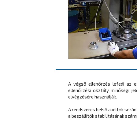
A végső ellenőrzés lefedi az e
ellenőrzési osztály minőségi je
elvégzésére használják.
A rendszeres belső auditok során 
a beszállítók stabilitásának szám