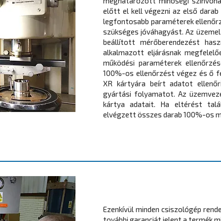
meghatározott minőségi színvona
előtt el kell végezni az első darab
legfontosabb paraméterek ellenőrz
szükséges jóváhagyást. Az üzemelt
beállított mérőberendezést haszn
alkalmazott eljárásnak megfelelő
működési paraméterek ellenőrzés
100%-os ellenőrzést végez és ő fe
XR kártyára beírt adatot ellenőr
gyártási folyamatot. Az üzemvezé
kártya adatait. Ha eltérést talá
elvégzett összes darab 100%-os m
Ezenkívül minden csiszológép rende
további garanciát jelent a termék 