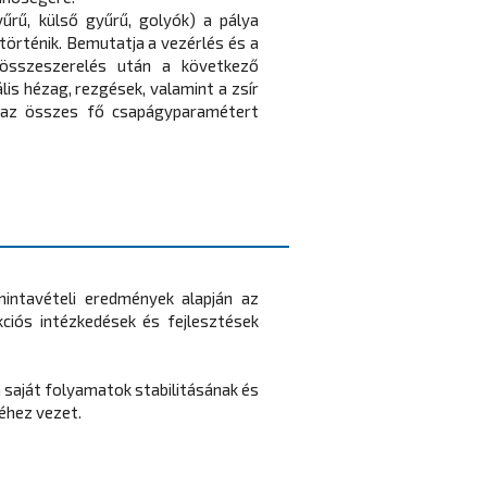
űrű, külső gyűrű, golyók) a pálya
örténik. Bemutatja a vezérlés és a
 összeszerelés után a következő
ális hézag, rezgések, valamint a zsír
y az összes fő csapágyparamétert
intavételi eredmények alapján az
kciós intézkedések és fejlesztések
a saját folyamatok stabilitásának és
séhez vezet.