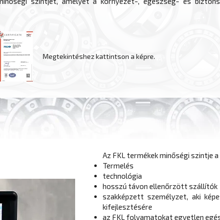
nőségi szintjét, amelyet a környezet-, egészség- és bizton
Megtekintéshez kattintson a képre.
Az FKL termékek minőségi szintje a
Termelés
technológia
hosszú távon ellenőrzött szállítók
szakképzett személyzet, aki kép
kifejlesztésére
az FKL folyamatokat egyetlen egés