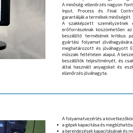
A minőség-ellenőrzés nagyon fonto
Input, Process és Final Contro
garantálják a termékek minőségét.
A szakképzett személyzetnek é
erőforrásoknak köszönhetően az
beszállító termékének kritikus p
gyártási folyamat jóváhagyására.
meghatározott és jóváhagyott El
műszaki feltételein alapul. A besze
beszállítók teljesítményét, és csa
által használt anyagokat és esz
ellenőrzés jóváhagyta.
A folyamatvezérlés a következőkön
a gépek kapacitása és megbízható
a berendezések kapacitásának és 