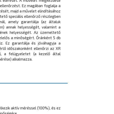
l elérését. A művelet megkezdése
 ellenőrzést. Ez magában foglalja a
ését, majd a művelet elindításához
ető speciális ellenőrző részlegben
ál, amely garantálja (az általuk
en) annak helyességét, valamint a
ének helyességét. Az üzemeltető
lelős a minőségért. Óránként 5 db
iz. Ez garantálja és jóváhagyja a
rlő időszakonként ellenőrzi az XR
l, a felügyeletet (a kezelő által
érése) alkalmazza.
lkezik aktív méréssel (100%), és ez
minőségére.