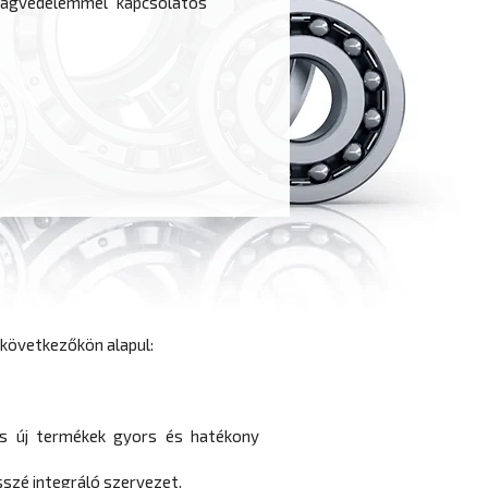
ságvédelemmel kapcsolatos
 következőkön alapul:
es új termékek gyors és hatékony
szé integráló szervezet.