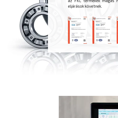
az FKL termékek magas mi
eljárások követnek.