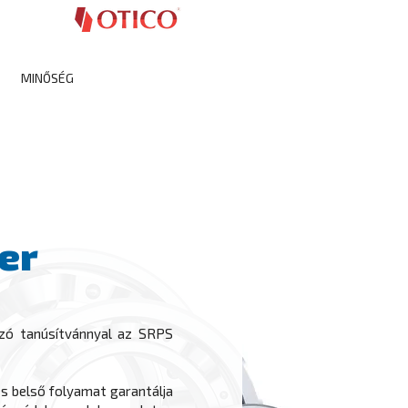
S
MINŐSÉG
FORGALMAZÓK
HÍREK
KAPCSOLAT
er
ozó tanúsítvánnyal az SRPS
zes belső folyamat garantálja